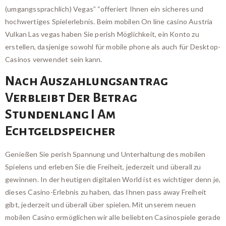
(umgangssprachlich) Vegas” “offeriert Ihnen ein sicheres und
hochwertiges Spielerlebnis. Beim mobilen On line casino Austria
Vulkan Las vegas haben Sie perish Möglichkeit, ein Konto zu
erstellen, dasjenige sowohl für mobile phone als auch für Desktop-
Casinos verwendet sein kann.
Nach Auszahlungsantrag
Verbleibt Der Betrag
Stundenlang I Am
Echtgeldspeicher
Genießen Sie perish Spannung und Unterhaltung des mobilen
Spielens und erleben Sie die Freiheit, jederzeit und überall zu
gewinnen. In der heutigen digitalen World ist es wichtiger denn je,
dieses Casino-Erlebnis zu haben, das Ihnen pass away Freiheit
gibt, jederzeit und überall über spielen. Mit unserem neuen
mobilen Casino ermöglichen wir alle beliebten Casinospiele gerade