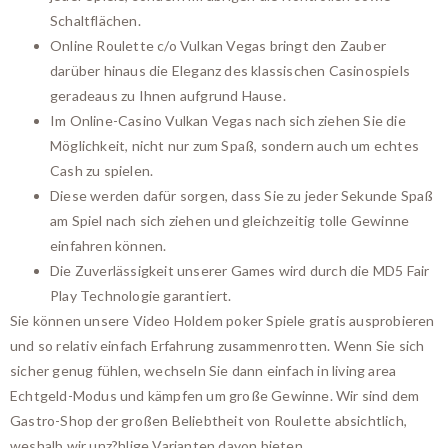
Schaltflächen.
Online Roulette c/o Vulkan Vegas bringt den Zauber
darüber hinaus die Eleganz des klassischen Casinospiels
geradeaus zu Ihnen aufgrund Hause.
Im Online-Casino Vulkan Vegas nach sich ziehen Sie die
Möglichkeit, nicht nur zum Spaß, sondern auch um echtes
Cash zu spielen.
Diese werden dafür sorgen, dass Sie zu jeder Sekunde Spaß
am Spiel nach sich ziehen und gleichzeitig tolle Gewinne
einfahren können.
Die Zuverlässigkeit unserer Games wird durch die MD5 Fair
Play Technologie garantiert.
Sie können unsere Video Holdem poker Spiele gratis ausprobieren
und so relativ einfach Erfahrung zusammenrotten. Wenn Sie sich
sicher genug fühlen, wechseln Sie dann einfach in living area
Echtgeld-Modus und kämpfen um große Gewinne. Wir sind dem
Gastro-Shop der großen Beliebtheit von Roulette absichtlich,
weshalb wir unz?hlige Varianten davon bieten.