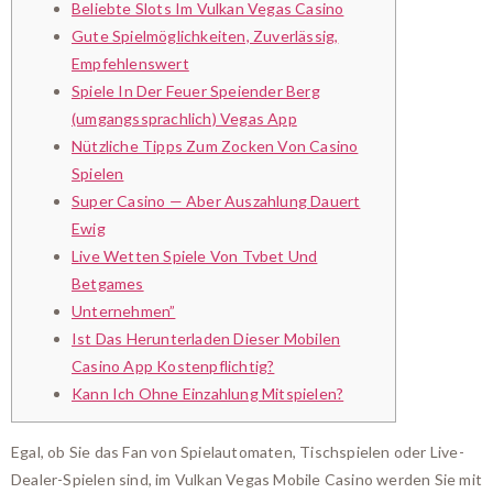
Beliebte Slots Im Vulkan Vegas Casino
Gute Spielmöglichkeiten, Zuverlässig,
Empfehlenswert
Spiele In Der Feuer Speiender Berg
(umgangssprachlich) Vegas App
Nützliche Tipps Zum Zocken Von Casino
Spielen
Super Casino — Aber Auszahlung Dauert
Ewig
Live Wetten Spiele Von Tvbet Und
Betgames
Unternehmen”
Ist Das Herunterladen Dieser Mobilen
Casino App Kostenpflichtig?
Kann Ich Ohne Einzahlung Mitspielen?
Egal, ob Sie das Fan von Spielautomaten, Tischspielen oder Live-
Dealer-Spielen sind, im Vulkan Vegas Mobile Casino werden Sie mit