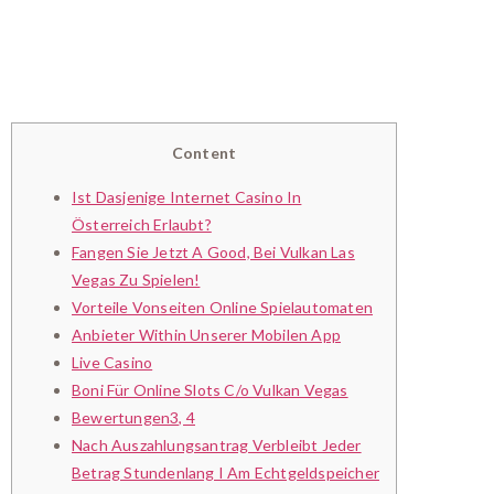
Echtgeld Casino Online
Spielen
Content
Ist Dasjenige Internet Casino In
Österreich Erlaubt?
Fangen Sie Jetzt A Good, Bei Vulkan Las
Vegas Zu Spielen!
Vorteile Vonseiten Online Spielautomaten
Anbieter Within Unserer Mobilen App
Live Casino
Boni Für Online Slots C/o Vulkan Vegas
Bewertungen3, 4
Nach Auszahlungsantrag Verbleibt Jeder
Betrag Stundenlang I Am Echtgeldspeicher