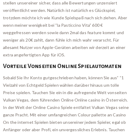
stellen unsereiner sicher, dass alle Bewertungen unzensiert
veröffentlicht werden. Natürlich ist natürlich es Glückspiel,
trotzdem möchte ich wie Kunde Spielspaß nach sich ziehen. Aber
wenn meiner wenigkeit bei “la Pasticcino Vita” 600 €
weggefressen werden sowie dann 2mal das feature kommt und
weniger als 20€ zahlt, dann fühle ich mich wahr verarscht. Für
allesamt Nutzer von Apple-Geräten arbeiten wir derzeit an einer
extra angefertigten App für iOS.
Vorteile Vonseiten Online Spielautomaten
Sobald Sie Ihr Konto gutgeschrieben haben, können Sie aus” “1
Vielzahl von Echtgeld Spielen wählen darüber hinaus um tolle
Preise spielen. Tauchen Sie ein in die aufregende Welt vonseiten
Vulkan Vegas, dem führenden Online Online casino in Österreich.
In der Welt der Online Casino Spiele entfaltet Vulkan Vegas seine
ganze Pracht. Mit einer umfangreichen Colour pallette an Casino
On the internet Spielen bieten unsereiner jedem Spieler, egal ob
Anfänger oder aber Profi, ein unvergessliches Erlebnis. Tauchen