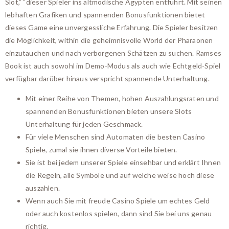
Slot,” “dieser Spieler ins altmodische Ägypten entführt. Mit seinen
lebhaften Grafiken und spannenden Bonusfunktionen bietet
dieses Game eine unvergessliche Erfahrung. Die Spieler besitzen
die Möglichkeit, within die geheimnisvolle World der Pharaonen
einzutauchen und nach verborgenen Schätzen zu suchen. Ramses
Book ist auch sowohl im Demo-Modus als auch wie Echtgeld-Spiel
verfügbar darüber hinaus verspricht spannende Unterhaltung.
Mit einer Reihe von Themen, hohen Auszahlungsraten und
spannenden Bonusfunktionen bieten unsere Slots
Unterhaltung für jeden Geschmack.
Für viele Menschen sind Automaten die besten Casino
Spiele, zumal sie ihnen diverse Vorteile bieten.
Sie ist bei jedem unserer Spiele einsehbar und erklärt Ihnen
die Regeln, alle Symbole und auf welche weise hoch diese
auszahlen.
Wenn auch Sie mit freude Casino Spiele um echtes Geld
oder auch kostenlos spielen, dann sind Sie bei uns genau
richtig.