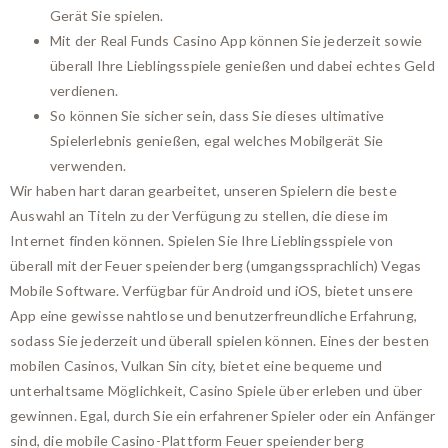
Gerät Sie spielen.
Mit der Real Funds Casino App können Sie jederzeit sowie
überall Ihre Lieblingsspiele genießen und dabei echtes Geld
verdienen.
So können Sie sicher sein, dass Sie dieses ultimative
Spielerlebnis genießen, egal welches Mobilgerät Sie
verwenden.
Wir haben hart daran gearbeitet, unseren Spielern die beste
Auswahl an Titeln zu der Verfügung zu stellen, die diese im
Internet finden können. Spielen Sie Ihre Lieblingsspiele von
überall mit der Feuer speiender berg (umgangssprachlich) Vegas
Mobile Software. Verfügbar für Android und iOS, bietet unsere
App eine gewisse nahtlose und benutzerfreundliche Erfahrung,
sodass Sie jederzeit und überall spielen können. Eines der besten
mobilen Casinos, Vulkan Sin city, bietet eine bequeme und
unterhaltsame Möglichkeit, Casino Spiele über erleben und über
gewinnen. Egal, durch Sie ein erfahrener Spieler oder ein Anfänger
sind, die mobile Casino-Plattform Feuer speiender berg