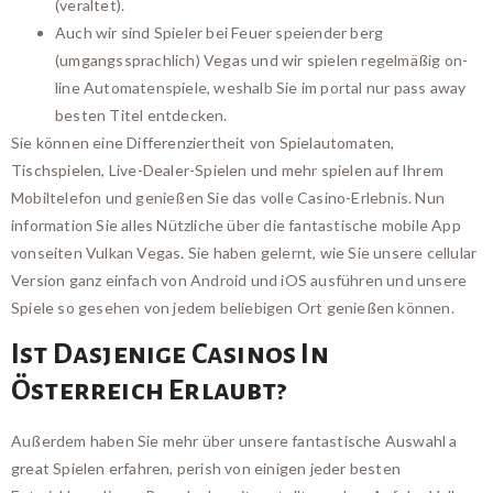
(veraltet).
Auch wir sind Spieler bei Feuer speiender berg
(umgangssprachlich) Vegas und wir spielen regelmäßig on-
line Automatenspiele, weshalb Sie im portal nur pass away
besten Titel entdecken.
Sie können eine Differenziertheit von Spielautomaten,
Tischspielen, Live-Dealer-Spielen und mehr spielen auf Ihrem
Mobiltelefon und genießen Sie das volle Casino-Erlebnis. Nun
information Sie alles Nützliche über die fantastische mobile App
vonseiten Vulkan Vegas. Sie haben gelernt, wie Sie unsere cellular
Version ganz einfach von Android und iOS ausführen und unsere
Spiele so gesehen von jedem beliebigen Ort genießen können.
Ist Dasjenige Casinos In
Österreich Erlaubt?
Außerdem haben Sie mehr über unsere fantastische Auswahl a
great Spielen erfahren, perish von einigen jeder besten