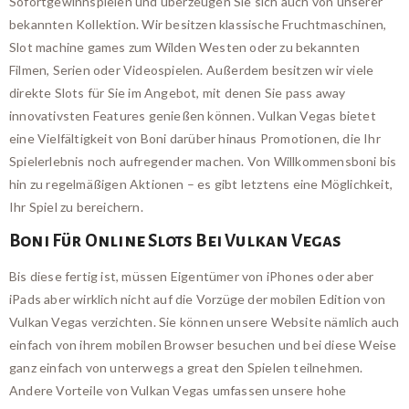
Sofortgewinnspielen und überzeugen Sie sich auch von unserer
bekannten Kollektion. Wir besitzen klassische Fruchtmaschinen,
Slot machine games zum Wilden Westen oder zu bekannten
Filmen, Serien oder Videospielen. Außerdem besitzen wir viele
direkte Slots für Sie im Angebot, mit denen Sie pass away
innovativsten Features genießen können. Vulkan Vegas bietet
eine Vielfältigkeit von Boni darüber hinaus Promotionen, die Ihr
Spielerlebnis noch aufregender machen. Von Willkommensboni bis
hin zu regelmäßigen Aktionen – es gibt letztens eine Möglichkeit,
Ihr Spiel zu bereichern.
Boni Für Online Slots Bei Vulkan Vegas
Bis diese fertig ist, müssen Eigentümer von iPhones oder aber
iPads aber wirklich nicht auf die Vorzüge der mobilen Edition von
Vulkan Vegas verzichten. Sie können unsere Website nämlich auch
einfach von ihrem mobilen Browser besuchen und bei diese Weise
ganz einfach von unterwegs a great den Spielen teilnehmen.
Andere Vorteile von Vulkan Vegas umfassen unsere hohe