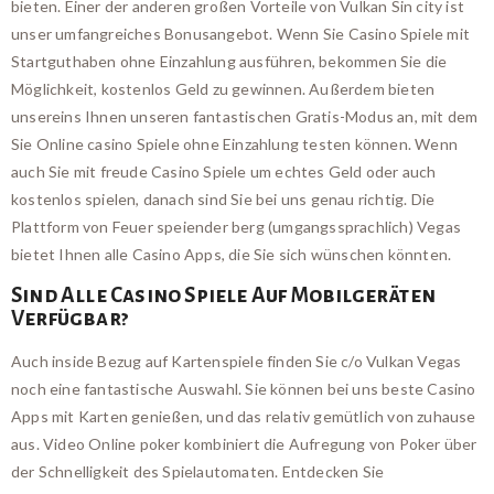
bieten. Einer der anderen großen Vorteile von Vulkan Sin city ist
unser umfangreiches Bonusangebot. Wenn Sie Casino Spiele mit
Startguthaben ohne Einzahlung ausführen, bekommen Sie die
Möglichkeit, kostenlos Geld zu gewinnen. Außerdem bieten
unsereins Ihnen unseren fantastischen Gratis-Modus an, mit dem
Sie Online casino Spiele ohne Einzahlung testen können. Wenn
auch Sie mit freude Casino Spiele um echtes Geld oder auch
kostenlos spielen, danach sind Sie bei uns genau richtig. Die
Plattform von Feuer speiender berg (umgangssprachlich) Vegas
bietet Ihnen alle Casino Apps, die Sie sich wünschen könnten.
Sind Alle Casino Spiele Auf Mobilgeräten
Verfügbar?
Auch inside Bezug auf Kartenspiele finden Sie c/o Vulkan Vegas
noch eine fantastische Auswahl. Sie können bei uns beste Casino
Apps mit Karten genießen, und das relativ gemütlich von zuhause
aus. Video Online poker kombiniert die Aufregung von Poker über
der Schnelligkeit des Spielautomaten. Entdecken Sie