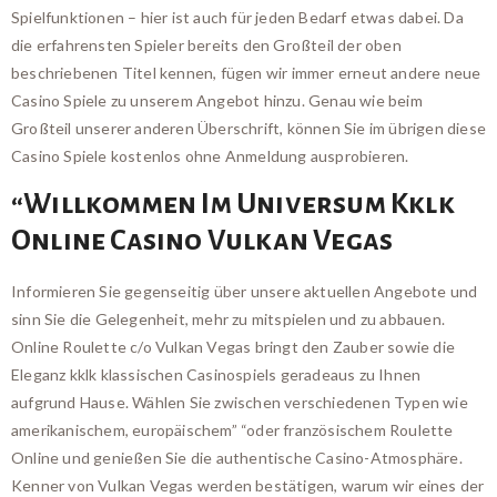
Spielfunktionen – hier ist auch für jeden Bedarf etwas dabei. Da
die erfahrensten Spieler bereits den Großteil der oben
beschriebenen Titel kennen, fügen wir immer erneut andere neue
Casino Spiele zu unserem Angebot hinzu. Genau wie beim
Großteil unserer anderen Überschrift, können Sie im übrigen diese
Casino Spiele kostenlos ohne Anmeldung ausprobieren.
“Willkommen Im Universum Kklk
Online Casino Vulkan Vegas
Informieren Sie gegenseitig über unsere aktuellen Angebote und
sinn Sie die Gelegenheit, mehr zu mitspielen und zu abbauen.
Online Roulette c/o Vulkan Vegas bringt den Zauber sowie die
Eleganz kklk klassischen Casinospiels geradeaus zu Ihnen
aufgrund Hause. Wählen Sie zwischen verschiedenen Typen wie
amerikanischem, europäischem” “oder französischem Roulette
Online und genießen Sie die authentische Casino-Atmosphäre.
Kenner von Vulkan Vegas werden bestätigen, warum wir eines der