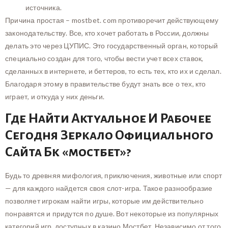
источника.
Причина простая – mostbet. com противоречит действующему
законодательству. Все, кто хочет работать в России, должны
делать это через ЦУПИС. Это государственный орган, который
специально создан для того, чтобы вести учет всех ставок,
сделанных в интернете, и беттеров, то есть тех, кто их и сделал.
Благодаря этому в правительстве будут знать все о тех, кто
играет, и откуда у них деньги.
Где Найти Актуальное И Рабочее
Сегодня Зеркало Официального
Сайта Бк «мостбет»?
Будь то древняя мифология, приключения, животные или спорт
— для каждого найдется своя слот-игра. Такое разнообразие
позволяет игрокам найти игры, которые им действительно
понравятся и придутся по душе. Вот некоторые из популярных
категорий игр, доступных в казино Мостбет. Независимо от того,