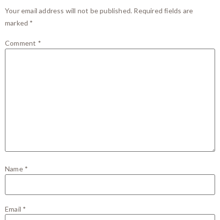
Your email address will not be published.
Required fields are
marked
*
Comment
*
Name
*
Email
*