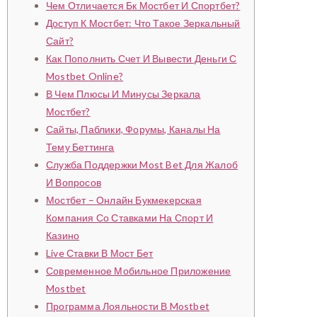
Чем Отличается Бк Мостбет И Спортбет?
Доступ К Мостбет: Что Такое Зеркальный
Сайт?
Как Пополнить Счет И Вывести Деньги С
Mostbet Online?
В Чем Плюсы И Минусы Зеркала
Мостбет?
Сайты, Паблики, Форумы, Каналы На
Тему Беттинга
Служба Поддержки Most Bet Для Жалоб
И Вопросов
Мостбет – Онлайн Букмекерская
Компания Со Ставками На Спорт И
Казино
Live Ставки В Мост Бет
Современное Мобильное Приложение
Mostbet
Программа Лояльности В Mostbet