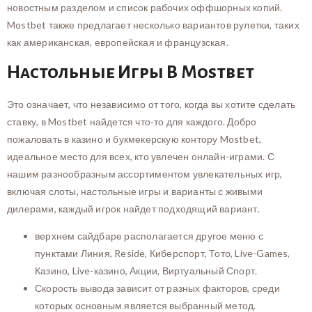
новостным разделом и список рабочих оффшорных копий.
Mostbet также предлагает несколько вариантов рулетки, таких
как американская, европейская и французская.
Настольные Игры В Mostbet
Это означает, что независимо от того, когда вы хотите сделать
ставку, в Mostbet найдется что-то для каждого. Добро
пожаловать в казино и букмекерскую контору Mostbet,
идеальное место для всех, кто увлечен онлайн-играми. С
нашим разнообразным ассортиментом увлекательных игр,
включая слоты, настольные игры и варианты с живыми
дилерами, каждый игрок найдет подходящий вариант.
верхнем сайдбаре располагается другое меню с
пунктами Линия, Reside, Киберспорт, Тото, Live-Games,
Казино, Live-казино, Акции, Виртуальный Спорт.
Скорость вывода зависит от разных факторов, среди
которых основным является выбранный метод.