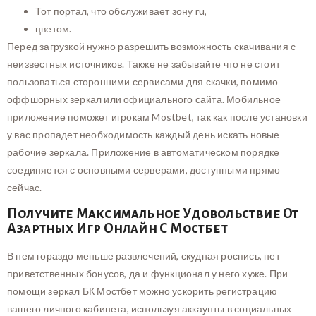
Тот портал, что обслуживает зону ru,
цветом.
Перед загрузкой нужно разрешить возможность скачивания с
неизвестных источников. Также не забывайте что не стоит
пользоваться сторонними сервисами для скачки, помимо
оффшорных зеркал или официального сайта. Мобильное
приложение поможет игрокам Mostbet, так как после установки
у вас пропадет необходимость каждый день искать новые
рабочие зеркала. Приложение в автоматическом порядке
соединяется с основными серверами, доступными прямо
сейчас.
Получите Максимальное Удовольствие От
Азартных Игр Онлайн С Мостбет
В нем гораздо меньше развлечений, скудная роспись, нет
приветственных бонусов, да и функционал у него хуже. При
помощи зеркал БК Мостбет можно ускорить регистрацию
вашего личного кабинета, используя аккаунты в социальных