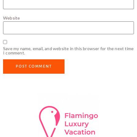
Website
Save my name, email, and website in this browser for the next time
I comment.