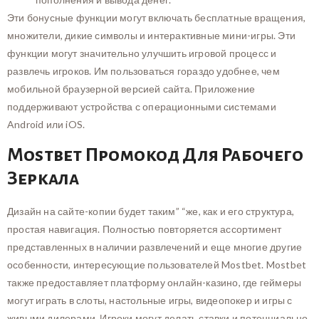
Эти бонусные функции могут включать бесплатные вращения,
множители, дикие символы и интерактивные мини-игры. Эти
функции могут значительно улучшить игровой процесс и
развлечь игроков. Им пользоваться гораздо удобнее, чем
мобильной браузерной версией сайта. Приложение
поддерживают устройства с операционными системами
Android или iOS.
Mostbet Промокод Для Рабочего
Зеркала
Дизайн на сайте-копии будет таким” “же, как и его структура,
простая навигация. Полностью повторяется ассортимент
представленных в наличии развлечений и еще многие другие
особенности, интересующие пользователей Mostbet. Mostbet
также предоставляет платформу онлайн-казино, где геймеры
могут играть в слоты, настольные игры, видеопокер и игры с
живыми дилерами. Игроки могут делать ставки и потенциально