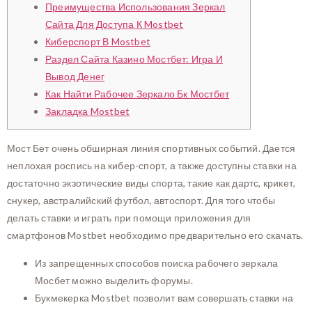
Преимущества Использования Зеркал
Сайта Для Доступа К Mostbet
Киберспорт В Mostbet
Раздел Сайта Казино Мостбет: Игра И
Вывод Денег
Как Найти Рабочее Зеркало Бк Мостбет
Закладка Mostbet
Мост Бет очень обширная линия спортивных событий. Дается
неплохая роспись на кибер-спорт, а также доступны ставки на
достаточно экзотические виды спорта, такие как дартс, крикет,
снукер, австралийский футбол, автоспорт. Для того чтобы
делать ставки и играть при помощи приложения для
смартфонов Mostbet необходимо предварительно его скачать.
Из запрещенных способов поиска рабочего зеркала
Мосбет можно выделить форумы.
Букмекерка Mostbet позволит вам совершать ставки на