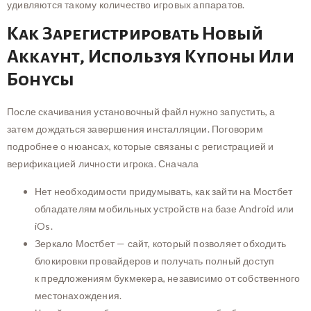
удивляются такому количество игровых аппаратов.
Как Зарегистрировать Новый
Аккаунт, Используя Купоны Или
Бонусы
После скачивания установочный файл нужно запустить, а
затем дождаться завершения инсталляции. Поговорим
подробнее о нюансах, которые связаны с регистрацией и
верификацией личности игрока. Сначала
Нет необходимости придумывать, как зайти на Мостбет
обладателям мобильных устройств на базе Android или
iOs.
Зеркало Мостбет — сайт, который позволяет обходить
блокировки провайдеров и получать полный доступ
к предложениям букмекера, независимо от собственного
местонахождения.