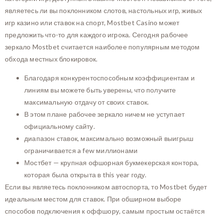
являетесь ли вы поклонником слотов, настольных игр, живых
игр казино или ставок на спорт, Mostbet Casino может
предложить что-то для каждого игрока. Сегодня рабочее
зеркало Mostbet считается наиболее популярным методом
обхода местных блокировок.
Благодаря конкурентоспособным коэффициентам и
линиям вы можете быть уверены, что получите
максимальную отдачу от своих ставок.
В этом плане рабочее зеркало ничем не уступает
официальному сайту.
диапазон ставок, максимально возможный выигрыш
ограничивается a few миллионами
Мостбет — крупная офшорная букмекерская контора,
которая была открыта в this year году.
Если вы являетесь поклонником автоспорта, то Mostbet будет
идеальным местом для ставок. При обширном выборе
способов подключения к оффшору, самым простым остаётся