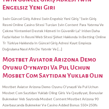
Engelsiz Yeni Giri
1win Güncel Giriş Adresi 1win Engelsiz Yeni Giriş “1win Giriş
Resmi Online Casino Sitesi Turcian 1vin Content Para Yatırma Ve
Çekme Yöntemleri Destek Hizmeti In Güvenilir La? In’den Daha
Fazla Haber In Resmi Web Sitesi Şirket Hakkında In Betting Online
Tr Türkiye Hakkında In Güncel Giriş Adresi Kayıt Empieza
Doğrulama Nasıl Afin De Yatırılır Ve […]
Mostbet Aviator Arizona Demo
Oyunu O’ynaydi Va Pul Uchun
Mosbet Com Saytidan Yuklab Olin
Mostbet Aviator Arizona Demo Oyunu O’ynaydi Va Pul Uchun
Mosbet Com Saytidan Yuklab Oling Giris Və Qeydiyyat, Bonuslar
Bukmeker Veb Saytında Mosbet Content Mostbet Arizona 90
Azərbaycanda Bukmeker Və Casino Added Bonus 550+250fs