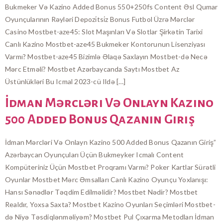
Bukmeker Və Kazino Added Bonus 550+250fs Content Əsl Qumar
Oyunçularının Rəyləri Depozi̇tsi̇z Bonus Futbol Üzrə Mərclər
Casino Mostbet-aze45: Slot Maşınları Və Slotlar Şirkətin Tarixi
Canlı Kazino Mostbet-aze45 Bukmeker Kontorunun Lisenziyası
Varmı? Mostbet-aze45 Bizimlə Əlaqə Saxlayın Mostbet-də Necə
Mərc Etməli? Mostbet Azərbaycanda Saytı Mostbet Az
Üstünlükləri Bu Icmal 2023-cü Ildə […]
İdman Mərcləri Və Onlayn Kazino
500 Added Bonus Qazanın Giriş
İdman Mərcləri Və Onlayn Kazino 500 Added Bonus Qazanın Giriş”
Azərbaycan Oyunçuları Üçün Bukmeyker Icmalı Content
Kompüteriniz Üçün Mostbet Proqramı Varmı? Poker Kartlar Sürətli
Oyunlar Mostbet Mərc Əmsalları Canlı Kazino Oyunçu Yoxlanışı:
Hansı Sənədlər Təqdim Edilməlidir? Mostbet Nədir? Mostbet
Realdır, Yoxsa Saxta? Mostbet Kazino Oyunları Seçimləri Mostbet-
də Niyə Təsdiqlənməliyəm? Mostbet Pul Çıxarma Metodları İdman