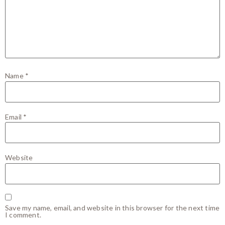
Name
*
Email
*
Website
Save my name, email, and website in this browser for the next time
I comment.