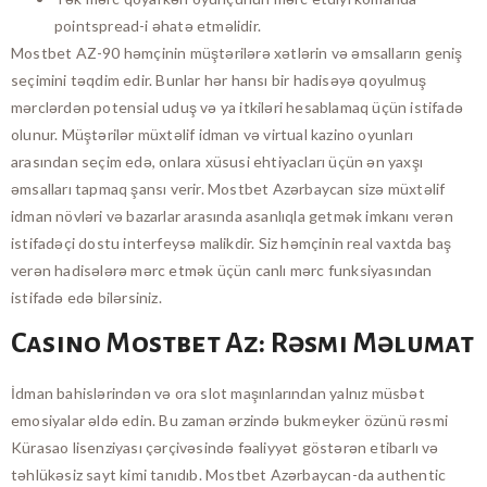
pointspread-i əhatə etməlidir.
Mostbet AZ-90 həmçinin müştərilərə xətlərin və əmsalların geniş
seçimini təqdim edir. Bunlar hər hansı bir hadisəyə qoyulmuş
mərclərdən potensial uduş və ya itkiləri hesablamaq üçün istifadə
olunur. Müştərilər müxtəlif idman və virtual kazino oyunları
arasından seçim edə, onlara xüsusi ehtiyacları üçün ən yaxşı
əmsalları tapmaq şansı verir. Mostbet Azərbaycan sizə müxtəlif
idman növləri və bazarlar arasında asanlıqla getmək imkanı verən
istifadəçi dostu interfeysə malikdir. Siz həmçinin real vaxtda baş
verən hadisələrə mərc etmək üçün canlı mərc funksiyasından
istifadə edə bilərsiniz.
Casino Mostbet Az: Rəsmi Məlumat
İdman bahislərindən və ora slot maşınlarından yalnız müsbət
emosiyalar əldə edin. Bu zaman ərzində bukmeyker özünü rəsmi
Kürasao lisenziyası çərçivəsində fəaliyyət göstərən etibarlı və
təhlükəsiz sayt kimi tanıdıb. Mostbet Azərbaycan-da authentic