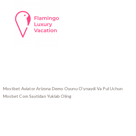
Mostbet Aviator
Arizona Demo Oyunu
O’ynaydi Va Pul
Uchun Mosbet Com
Saytidan Yuklab Olin
Mostbet Aviator Arizona Demo Oyunu O’ynaydi Va Pul Uchun
Mosbet Com Saytidan Yuklab Oling
Giris Və Qeydiyyat,
Bonuslar Bukmeker