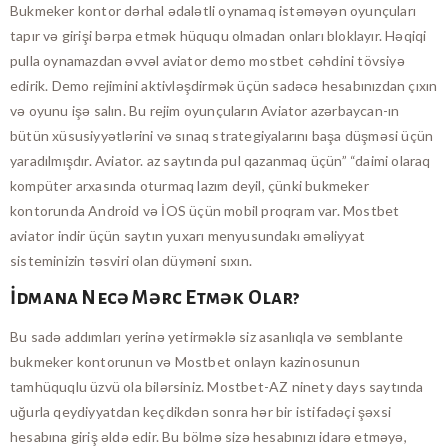
Bukmeker kontor dərhal ədalətli oynamaq istəməyən oyunçuları
tapır və girişi bərpa etmək hüququ olmadan onları bloklayır. Həqiqi
pulla oynamazdan əvvəl aviator demo mostbet cəhdini tövsiyə
edirik. Demo rejimini aktivləşdirmək üçün sadəcə hesabınızdan çıxın
və oyunu işə salın. Bu rejim oyunçuların Aviator azərbaycan-ın
bütün xüsusiyyətlərini və sınaq strategiyalarını başa düşməsi üçün
yaradılmışdır. Aviator. az saytında pul qazanmaq üçün” “daimi olaraq
kompüter arxasında oturmaq lazım deyil, çünki bukmeker
kontorunda Android və İOS üçün mobil proqram var. Mostbet
aviator indir üçün saytın yuxarı menyusundakı əməliyyat
sisteminizin təsviri olan düyməni sıxın.
İdmana Necə Mərc Etmək Olar?
Bu sadə addımları yerinə yetirməklə siz asanlıqla və semblante
bukmeker kontorunun və Mostbet onlayn kazinosunun
tamhüquqlu üzvü ola bilərsiniz. Mostbet-AZ ninety days saytında
uğurla qeydiyyatdan keçdikdən sonra hər bir istifadəçi şəxsi
hesabına giriş əldə edir. Bu bölmə sizə hesabınızı idarə etməyə,