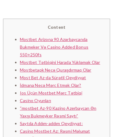
Veb Saytında Mosbet
Content
Mostbet Arizona 90 Azərbaycanda
Bukmeker Və Casino Added Bonus
550+250fs
Mostbet Tətbiqini Harada Yükləmək Olar
Mostbetapk Necə Quraşdırmaq Olar
Most Bet Az-da Sürətli Qeydiyyat
İdmana Necə Mərc Etmək Olar?
Ios Üçün Mostbet Mərc Tətbiqi
Casino Oyunları
“mostbet Az-90 Kazino Azerbaycan Ən
Yaxşı Bukmeyker Rəsmi Saytı”
Saytda Addım-addım Qeydiyyat:
Casino Mostbet Az: Rəsmi Məlumat