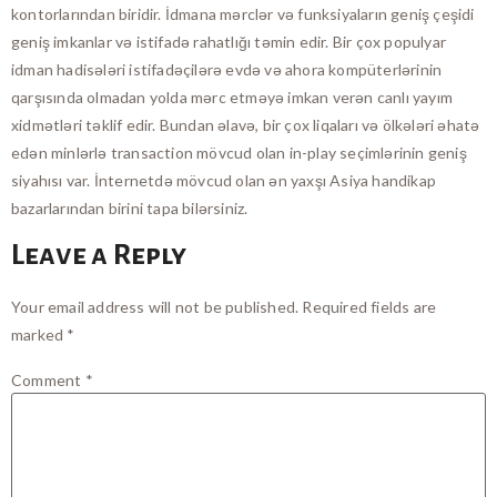
kontorlarından biridir. İdmana mərclər və funksiyaların geniş çeşidi
geniş imkanlar və istifadə rahatlığı təmin edir. Bir çox populyar
idman hadisələri istifadəçilərə evdə və ahora kompüterlərinin
qarşısında olmadan yolda mərc etməyə imkan verən canlı yayım
xidmətləri təklif edir. Bundan əlavə, bir çox liqaları və ölkələri əhatə
edən minlərlə transaction mövcud olan in-play seçimlərinin geniş
siyahısı var. İnternetdə mövcud olan ən yaxşı Asiya handikap
bazarlarından birini tapa bilərsiniz.
Leave a Reply
Your email address will not be published.
Required fields are
marked
*
Comment
*