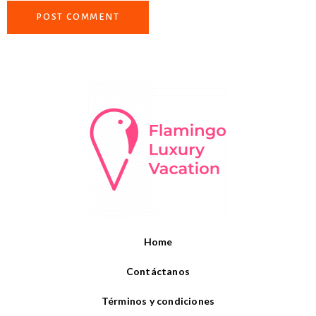
Home
Contáctanos
Términos y condiciones