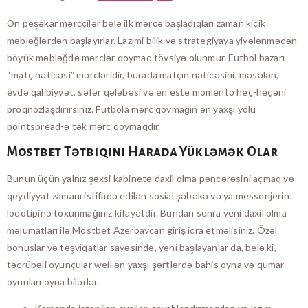
Ən peşəkar mərcçilər belə ilk mərcə başladıqları zaman kiçik
məbləğlərdən başlayırlar. Lazımi bilik və strategiyaya yiyələnmədən
böyük məbləğdə mərclər qoymaq tövsiyə olunmur. Futbol bazarı
“matç nəticəsi” mərcləridir, burada matçın nəticəsini, məsələn,
evdə qalibiyyət, səfər qələbəsi və en este momento heç-heçəni
proqnozlaşdırırsınız. Futbola mərc qoymağın ən yaxşı yolu
pointspread-ə tək mərc qoymaqdır.
Mostbet Tətbiqini Harada Yükləmək Olar
Bunun üçün yalnız şəxsi kabinetə daxil olma pəncərəsini açmaq və
qeydiyyat zamanı istifadə edilən sosial şəbəkə və ya messenjerin
loqotipinə toxunmağınız kifayətdir. Bundan sonra yeni daxil olma
məlumatları ilə Mostbet Azerbaycan giriş icra etməlisiniz. Özəl
bonuslar və təşviqatlar sayəsində, yeni başlayanlar da, belə ki,
təcrübəli oyunçular weil ən yaxşı şərtlərdə bahis oyna və qumar
oyunları oyna bilərlər.